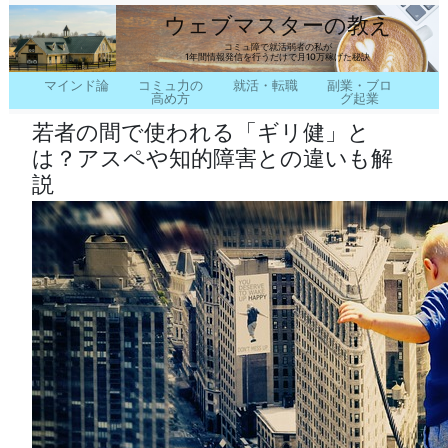
ウェブマスターの教え
コミュ障で就活弱者の私が
1年間情報発信を行うだけで月10万稼げた秘訣
マインド論
コミュ力の
就活・転職
副業・ブロ
高め方
グ起業
若者の間で使われる「ギリ健」と
は？アスペや知的障害との違いも解
説