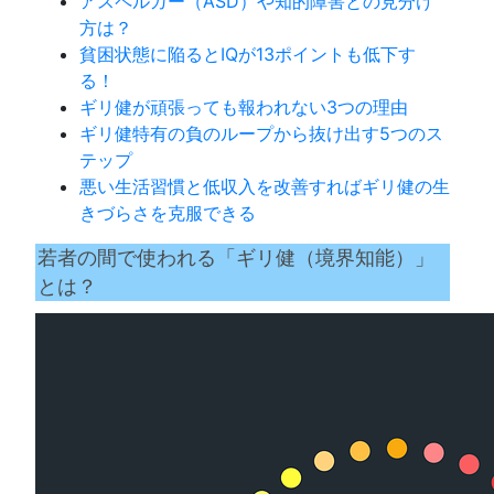
アスペルガー（ASD）や知的障害との見分け
方は？
貧困状態に陥るとIQが13ポイントも低下す
る！
ギリ健が頑張っても報われない3つの理由
ギリ健特有の負のループから抜け出す5つのス
テップ
悪い生活習慣と低収入を改善すればギリ健の生
きづらさを克服できる
若者の間で使われる「ギリ健（境界知能）」
とは？