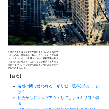
仕事のミスを繰り返すギリ健は生きづらさを感じて
いるものの、障害者枠に落ちたくないという方も多
いですよね。そこで今回は、知的・精神障害の見分
け方を解決した上で、生きづらさを解消する方法も
紹介するので、ギリ健から抜け出したい方はチェッ
クしてみましょう。
【目次】
若者の間で使われる「ギリ健（境界知能）」と
は？
社会からドロップアウトしてしまうギリ健の特
徴