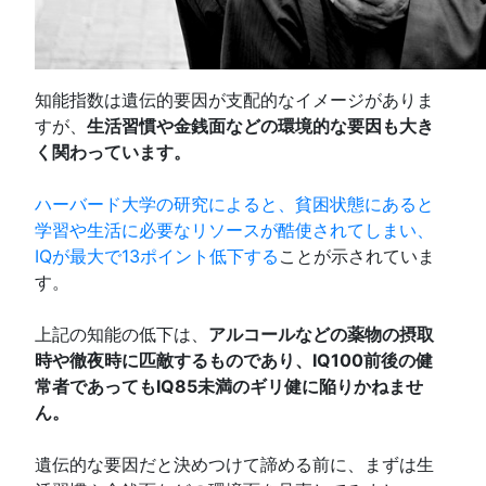
知能指数は遺伝的要因が支配的なイメージがありま
すが、
生活習慣や金銭面などの環境的な要因も大き
く関わっています。
ハーバード大学の研究によると、貧困状態にあると
学習や生活に必要なリソースが酷使されてしまい、
IQが最大で13ポイント低下する
ことが示されていま
す。
上記の知能の低下は、
アルコールなどの薬物の摂取
時や徹夜時に匹敵するものであり、IQ100前後の健
常者であってもIQ85未満のギリ健に陥りかねませ
ん。
遺伝的な要因だと決めつけて諦める前に、まずは生